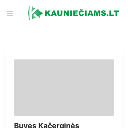
Buvęs Kačerginės