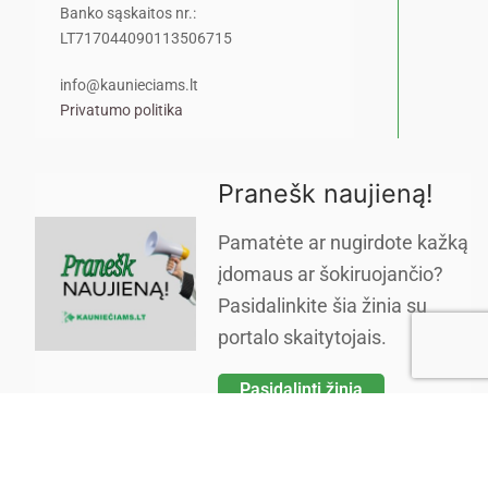
Banko sąskaitos nr.:
LT717044090113506715
info@kaunieciams.lt
Privatumo politika
Pranešk naujieną!
Pamatėte ar nugirdote kažką
įdomaus ar šokiruojančio?
Pasidalinkite šia žinia su
portalo skaitytojais.
Pasidalinti žinia
Copyright © 2026 Kauniečiams kasdienės naujienos