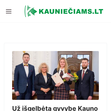
Už išgelbėtą gyvybę Kauno