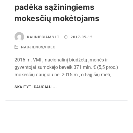
padėka sąžiningiems
mokesčių mokėtojams
KAUNIECIAMS.LT
2017-05-15
NAUJIENOS
,
VIDEO
2016 m. VMI į nacionalinį biudžetą įmonės ir
gyventojai sumokėjo beveik 371 mln. € (5,5 proc.)
mokesčių daugiau nei 2015 m., o I-ąjį šių metų…
SKAITYTI DAUGIAU ...