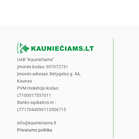
UAB “Kauniečiams”
Įmonės kodas: 307072731
Įmonės adresas: Betygalos g. 4A,
Kaunas
PVM mokėtojo kodas:
LT100017557011
Banko sąskaitos nr.:
LT717044090113506715
info@kaunieciams.lt
Privatumo politika