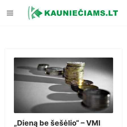
„Dieną be šešėlio“ – VMI