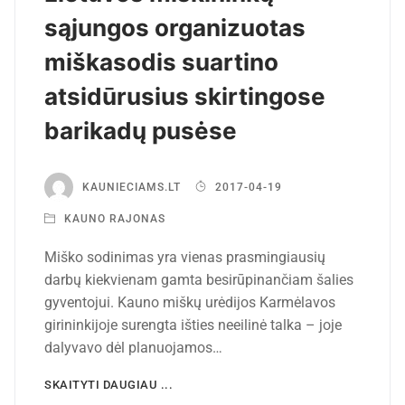
sąjungos organizuotas
miškasodis suartino
atsidūrusius skirtingose
barikadų pusėse
KAUNIECIAMS.LT
2017-04-19
KAUNO RAJONAS
Miško sodinimas yra vienas prasmingiausių
darbų kiekvienam gamta besirūpinančiam šalies
gyventojui. Kauno miškų urėdijos Karmėlavos
girininkijoje surengta išties neeilinė talka – joje
dalyvavo dėl planuojamos…
SKAITYTI DAUGIAU ...