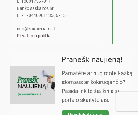
LT100017557011
Banko sąskaitos nr.:
LT717044090113506715
info@kaunieciams.lt
Privatumo politika
Pranešk naujieną!
Pamatėte ar nugirdote kažką
įdomaus ar šokiruojančio?
Pasidalinkite šia žinia su
portalo skaitytojais.
Pasidalinti žinia