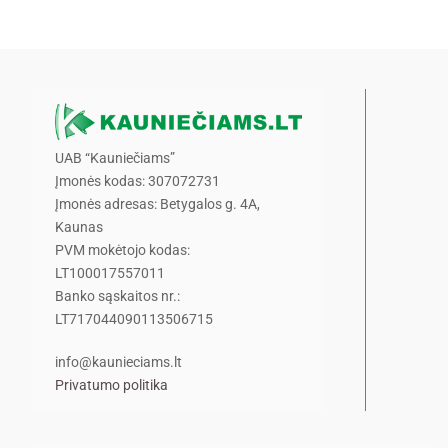
UAB “Kauniečiams”
Įmonės kodas: 307072731
Įmonės adresas: Betygalos g. 4A,
Kaunas
PVM mokėtojo kodas:
LT100017557011
Banko sąskaitos nr.:
LT717044090113506715
info@kaunieciams.lt
Privatumo politika