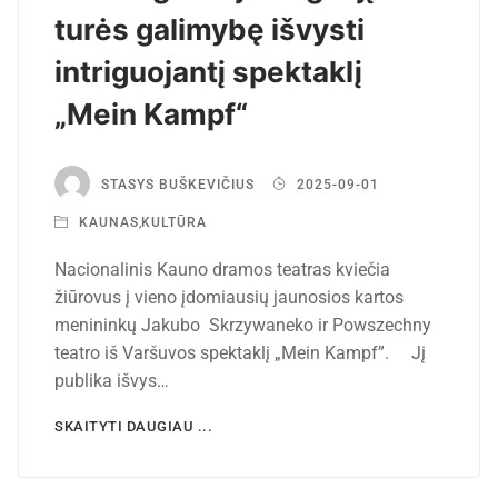
turės galimybę išvysti
intriguojantį spektaklį
„Mein Kampf“
STASYS BUŠKEVIČIUS
2025-09-01
KAUNAS
,
KULTŪRA
Nacionalinis Kauno dramos teatras kviečia
žiūrovus į vieno įdomiausių jaunosios kartos
menininkų Jakubo Skrzywaneko ir Powszechny
teatro iš Varšuvos spektaklį „Mein Kampf”. Jį
publika išvys…
SKAITYTI DAUGIAU ...