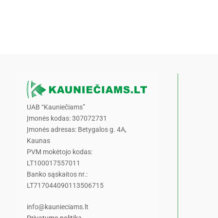
UAB “Kauniečiams”
Įmonės kodas: 307072731
Įmonės adresas: Betygalos g. 4A,
Kaunas
PVM mokėtojo kodas:
LT100017557011
Banko sąskaitos nr.:
LT717044090113506715
info@kaunieciams.lt