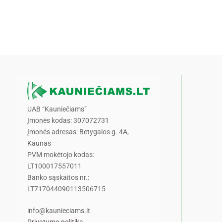
UAB “Kauniečiams”
Įmonės kodas: 307072731
Įmonės adresas: Betygalos g. 4A,
Kaunas
PVM mokėtojo kodas:
LT100017557011
Banko sąskaitos nr.:
LT717044090113506715
info@kaunieciams.lt