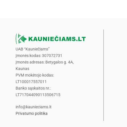
UAB “Kauniečiams”
Įmonės kodas: 307072731
Įmonės adresas: Betygalos g. 4A,
Kaunas
PVM mokėtojo kodas:
LT100017557011
Banko sąskaitos nr.:
LT717044090113506715
info@kaunieciams.lt
Privatumo politika