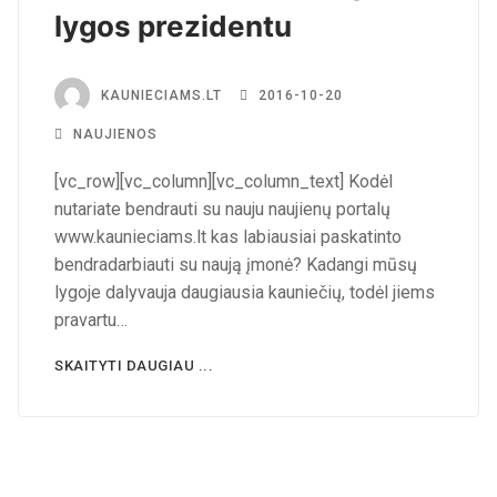
lygos prezidentu
KAUNIECIAMS.LT
2016-10-20
NAUJIENOS
[vc_row][vc_column][vc_column_text] Kodėl
nutariate bendrauti su nauju naujienų portalų
www.kaunieciams.lt kas labiausiai paskatinto
bendradarbiauti su naują įmonė? Kadangi mūsų
lygoje dalyvauja daugiausia kauniečių, todėl jiems
pravartu…
SKAITYTI DAUGIAU ...