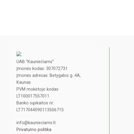
UAB “Kauniečiams”
Įmonės kodas: 307072731
Įmonės adresas: Betygalos g. 4A,
Kaunas
PVM mokėtojo kodas:
LT100017557011
Banko sąskaitos nr.:
LT717044090113506715
info@kaunieciams.lt
Privatumo politika