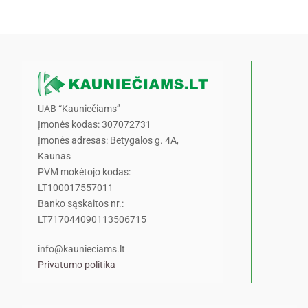
UAB “Kauniečiams”
Įmonės kodas: 307072731
Įmonės adresas: Betygalos g. 4A,
Kaunas
PVM mokėtojo kodas:
LT100017557011
Banko sąskaitos nr.:
LT717044090113506715
info@kaunieciams.lt
Privatumo politika