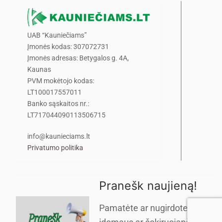
UAB “Kauniečiams”
Įmonės kodas: 307072731
Įmonės adresas: Betygalos g. 4A,
Kaunas
PVM mokėtojo kodas:
LT100017557011
Banko sąskaitos nr.:
LT717044090113506715
info@kaunieciams.lt
Privatumo politika
Pranešk naujieną!
Pamatėte ar nugirdote kažką