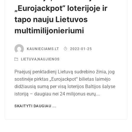
„Eurojackpot“ loterijoje ir
tapo nauju Lietuvos
multimilijonieriumi
KAUNIECIAMS.LT
2022-01-25
LIETUVA
,
NAUJIENOS
Praėjusį penktadienį Lietuvą sudrebino žinia, jog
sostinėje pirktas „Eurojackpot“ bilietas laimėjo
didžiausią sumą per visą loterijos Baltijos šalyse
istoriją – daugiau nei 24 milijonus eurų.…
SKAITYTI DAUGIAU ...