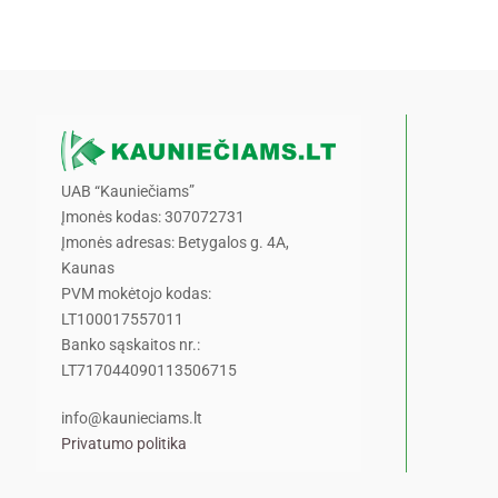
UAB “Kauniečiams”
Įmonės kodas: 307072731
Įmonės adresas: Betygalos g. 4A,
Kaunas
PVM mokėtojo kodas:
LT100017557011
Banko sąskaitos nr.:
LT717044090113506715
info@kaunieciams.lt
Privatumo politika