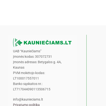
UAB “Kauniečiams”
Įmonės kodas: 307072731
Įmonės adresas: Betygalos g. 4A,
Kaunas
PVM mokėtojo kodas:
LT100017557011
Banko sąskaitos nr.:
LT717044090113506715
info@kaunieciams.lt
Privatumo politika