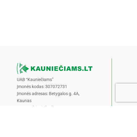
UAB “Kauniečiams”
Įmonės kodas: 307072731
Įmonės adresas: Betygalos g. 4A,
Kaunas
PVM mokėtojo kodas:
LT100017557011
Banko sąskaitos nr.:
LT717044090113506715