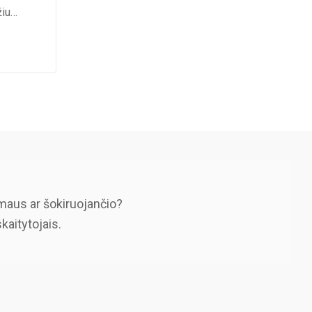
žiu…
maus ar šokiruojančio?
skaitytojais.