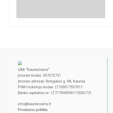
UAB “Kauniečiams”
Įmonės kodas: 307072731
Įmonės adresas: Betygalos g. 4A, Kaunas
PVM mokėtojo kodas: LT100017557011
Banko sąskaitos nr.: LT717044090113506715
info@kaunieciams.lt
Privatumo politika