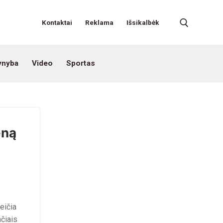
Kontaktai
Reklama
Išsikalbėk
ynyba
Video
Sportas
eną
eičia
čiais