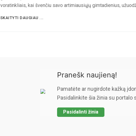
voratinkliais, kai švenčiu savo artimiausiųjų gimtadienius, užuod
SKAITYTI DAUGIAU ...
Pranešk naujieną!
Pamatėte ar nugirdote kažką įdo
Pasidalinkite šia žinia su portalo 
Pasidalinti žinia