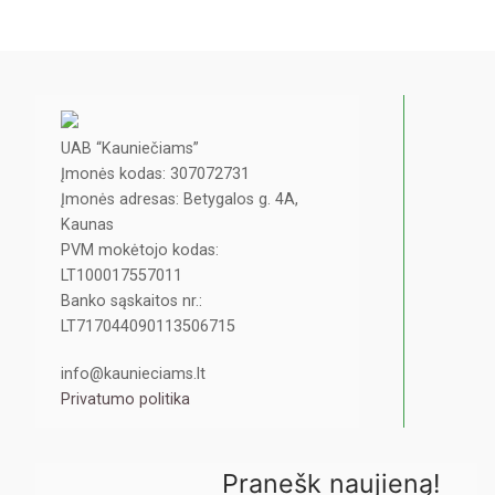
UAB “Kauniečiams”
Įmonės kodas: 307072731
Įmonės adresas: Betygalos g. 4A,
Kaunas
PVM mokėtojo kodas:
LT100017557011
Banko sąskaitos nr.:
LT717044090113506715
info@kaunieciams.lt
Privatumo politika
Pranešk naujieną!