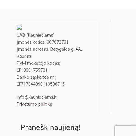
UAB “Kauniečiams”
Įmonės kodas: 307072731
Įmonės adresas: Betygalos g. 4A,
Kaunas
PVM mokėtojo kodas:
LT100017557011
Banko sąskaitos nr.:
LT717044090113506715
info@kaunieciams.lt
Privatumo politika
Pranešk naujieną!