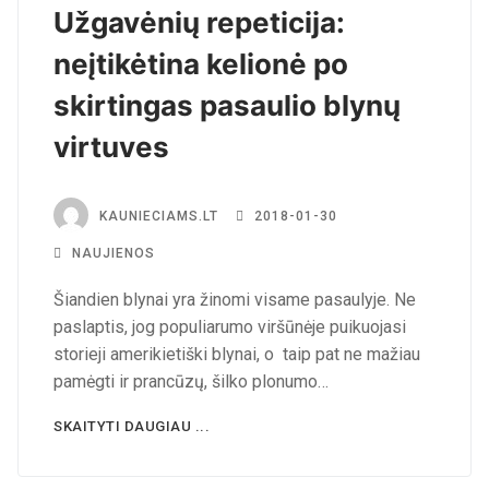
Užgavėnių repeticija:
neįtikėtina kelionė po
skirtingas pasaulio blynų
virtuves
KAUNIECIAMS.LT
2018-01-30
NAUJIENOS
Šiandien blynai yra žinomi visame pasaulyje. Ne
paslaptis, jog populiarumo viršūnėje puikuojasi
storieji amerikietiški blynai, o taip pat ne mažiau
pamėgti ir prancūzų, šilko plonumo…
SKAITYTI DAUGIAU ...