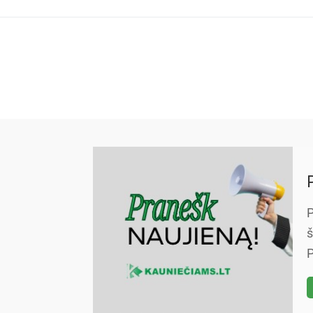
P
š
P