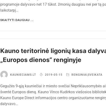
programoje dalyvavo net 17 tūkst. žmonių daugiau nei per tą pa
laikotarpį…
SKAITYTI DAUGIAU ...
Kauno teritorinė ligonių kasa dalyv
„Europos dienos“ renginyje
KAUNIECIAMS.LT
2019-05-15
RENGINIAI
,
SVEIKATA
Gegužės 9-ąją kauniečiai ir miesto svečiai Nepriklausomybės ai
šventė Europos dieną. Kauno Vinco Kudirkos viešosios bibliotek
Kauno Europe Direct informacijos centro organizuotame rengin
dalyvavo…