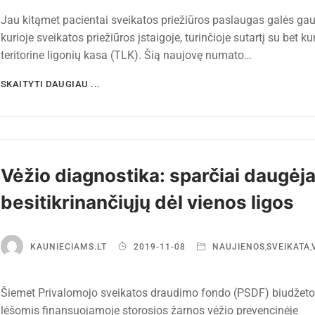
Jau kitąmet pacientai sveikatos priežiūros paslaugas galės gau
kurioje sveikatos priežiūros įstaigoje, turinčioje sutartį su bet ku
teritorine ligonių kasa (TLK). Šią naujovę numato…
SKAITYTI DAUGIAU ...
Vėžio diagnostika: sparčiai daugėj
besitikrinančiųjų dėl vienos ligos
KAUNIECIAMS.LT
2019-11-08
NAUJIENOS
,
SVEIKATA
,
Šiemet Privalomojo sveikatos draudimo fondo (PSDF) biudžeto
lėšomis finansuojamoje storosios žarnos vėžio prevencinėje