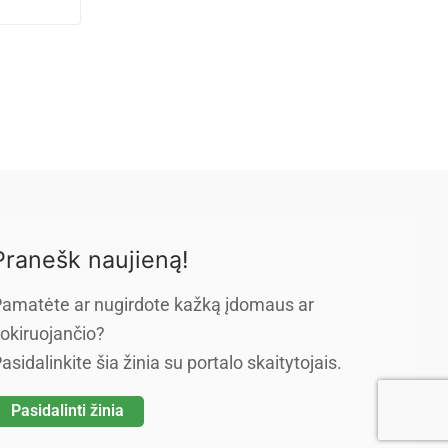
Pranešk naujieną!
amatėte ar nugirdote kažką įdomaus ar
okiruojančio?
asidalinkite šia žinia su portalo skaitytojais.
Pasidalinti žinia