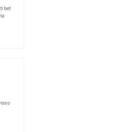
ti bet
ria
a
VIDEO