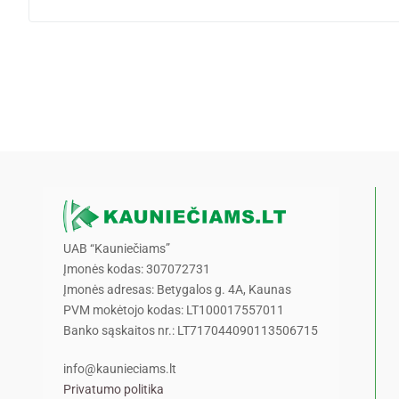
UAB “Kauniečiams”
Įmonės kodas: 307072731
Įmonės adresas: Betygalos g. 4A, Kaunas
PVM mokėtojo kodas: LT100017557011
Banko sąskaitos nr.: LT717044090113506715
info@kaunieciams.lt
Privatumo politika