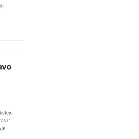
tį
avo
kštėje
os ir
yje