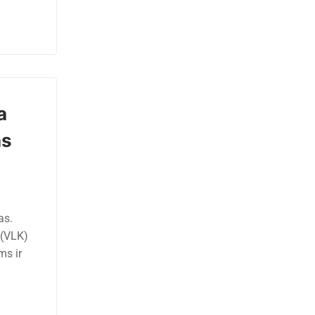
a
as
as.
 (VLK)
ms ir