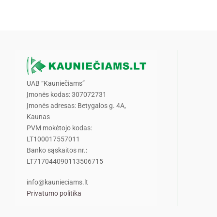
UAB “Kauniečiams”
Įmonės kodas: 307072731
Įmonės adresas: Betygalos g. 4A,
Kaunas
PVM mokėtojo kodas:
LT100017557011
Banko sąskaitos nr.:
LT717044090113506715
info@kaunieciams.lt
Privatumo politika