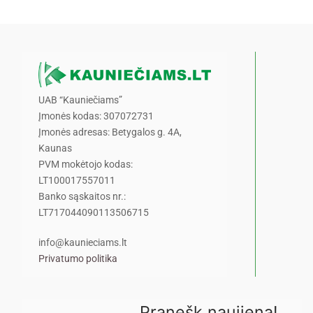
UAB “Kauniečiams”
Įmonės kodas: 307072731
Įmonės adresas: Betygalos g. 4A,
Kaunas
PVM mokėtojo kodas:
LT100017557011
Banko sąskaitos nr.:
LT717044090113506715
info@kaunieciams.lt
Privatumo politika
Pranešk naujieną!