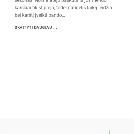
sezonas. Nors ir atėjo paskutinis jos mėnuo,
karščiai tik stiprėja, todėl daugelis laiką leidžia
bei karštį įveikti bando…
SKAITYTI DAUGIAU ...