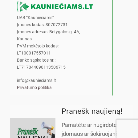
UAB “Kauniečiams”
Įmonės kodas: 307072731
Įmonės adresas: Betygalos g. 4A,
Kaunas
PVM mokėtojo kodas:
LT100017557011
Banko sąskaitos nr.:
LT717044090113506715
info@kaunieciams.lt
Privatumo politika
Pranešk naujieną!
Pamatėte ar nugirdote kažką
įdomaus ar šokiruojančio?