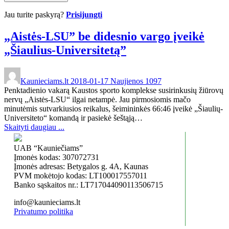
Jau turite paskyrą?
Prisijungti
„Aistės-LSU” be didesnio vargo įveikė
„Šiaulius-Universitetą”
Kaunieciams.lt
2018-01-17
Naujienos
1097
Penktadienio vakarą Kaustos sporto komplekse susirinkusių žiūrovų
nervų „Aistės-LSU“ ilgai netampė. Jau pirmosiomis mačo
minutėmis sutvarkiusios reikalus, šeimininkės 66:46 įveikė „Šiaulių-
Universiteto“ komandą ir pasiekė šeštąją…
Skaityti daugiau ...
UAB “Kauniečiams”
Įmonės kodas: 307072731
Įmonės adresas: Betygalos g. 4A, Kaunas
PVM mokėtojo kodas: LT100017557011
Banko sąskaitos nr.: LT717044090113506715
info@kaunieciams.lt
Privatumo politika