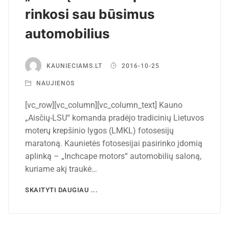
rinkosi sau būsimus
automobilius
KAUNIECIAMS.LT
2016-10-25
NAUJIENOS
[vc_row][vc_column][vc_column_text] Kauno
„Aisčių-LSU“ komanda pradėjo tradicinių Lietuvos
moterų krepšinio lygos (LMKL) fotosesijų
maratoną. Kaunietės fotosesijai pasirinko įdomią
aplinką – „Inchcape motors“ automobilių saloną,
kuriame akį traukė…
SKAITYTI DAUGIAU ...