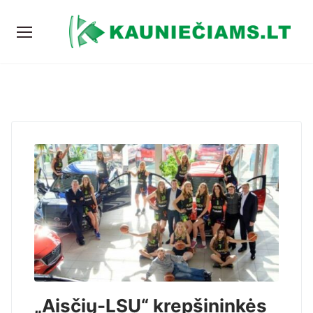
„Aisčių-LSU“ krepšininkės