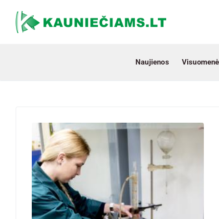
Naujienos
Visuomenė