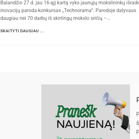
Balandžio 27 d. jau 16-ąjį kartą vyks jaunųjų mokslininkų išradi
inovacijų paroda-konkursas „Technorama“. Parodoje dalyvaus
daugiau nei 70 darbų iš skirtingų mokslo sričių –…
SKAITYTI DAUGIAU ...
P
š
P