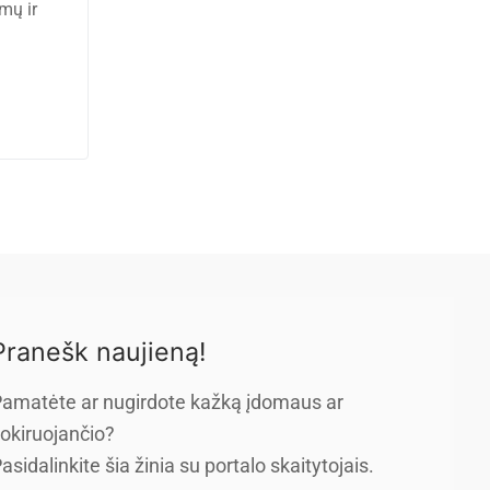
mų ir
Pranešk naujieną!
amatėte ar nugirdote kažką įdomaus ar
okiruojančio?
asidalinkite šia žinia su portalo skaitytojais.