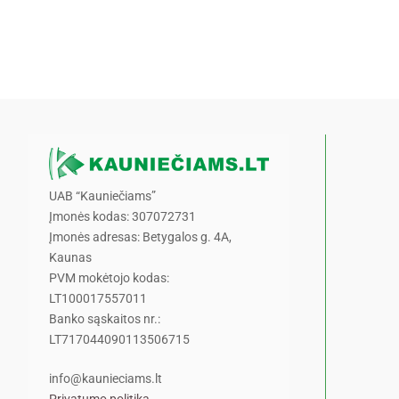
UAB “Kauniečiams”
Įmonės kodas: 307072731
Įmonės adresas: Betygalos g. 4A,
Kaunas
PVM mokėtojo kodas:
LT100017557011
Banko sąskaitos nr.:
LT717044090113506715
info@kaunieciams.lt