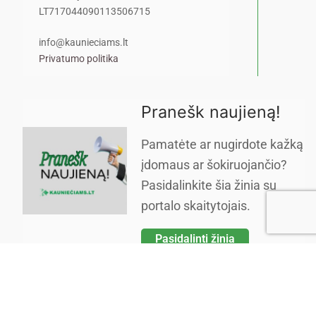
LT717044090113506715
info@kaunieciams.lt
Privatumo politika
Pranešk naujieną!
Pamatėte ar nugirdote kažką
įdomaus ar šokiruojančio?
Pasidalinkite šia žinia su
portalo skaitytojais.
Pasidalinti žinia
Copyright © 2026 Kauniečiams kasdienės naujienos