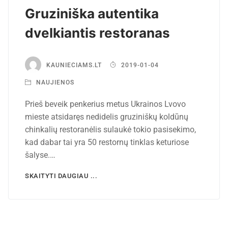
Gruziniška autentika
dvelkiantis restoranas
KAUNIECIAMS.LT
2019-01-04
NAUJIENOS
Prieš beveik penkerius metus Ukrainos Lvovo
mieste atsidaręs nedidelis gruziniškų koldūnų
chinkalių restoranėlis sulaukė tokio pasisekimo,
kad dabar tai yra 50 restornų tinklas keturiose
šalyse.…
SKAITYTI DAUGIAU ...