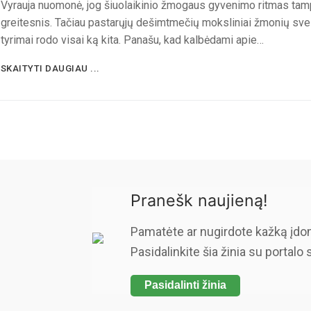
Vyrauja nuomonė, jog šiuolaikinio žmogaus gyvenimo ritmas tam
greitesnis. Tačiau pastarųjų dešimtmečių moksliniai žmonių sve
tyrimai rodo visai ką kita. Panašu, kad kalbėdami apie…
SKAITYTI DAUGIAU ...
Pranešk naujieną!
Pamatėte ar nugirdote kažką įdo
Pasidalinkite šia žinia su portalo 
Pasidalinti žinia