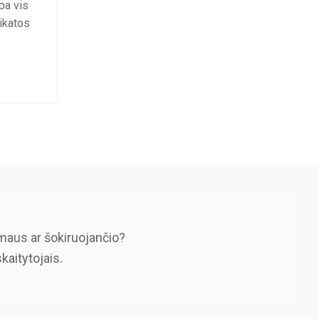
pa vis
ikatos
maus ar šokiruojančio?
skaitytojais.