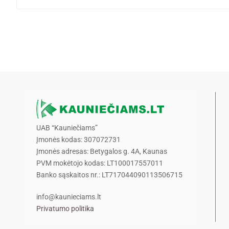
UAB “Kauniečiams”
Įmonės kodas: 307072731
Įmonės adresas: Betygalos g. 4A, Kaunas
PVM mokėtojo kodas: LT100017557011
Banko sąskaitos nr.: LT717044090113506715
info@kaunieciams.lt
Privatumo politika