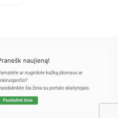
Pranešk naujieną!
amatėte ar nugirdote kažką įdomaus ar
okiruojančio?
asidalinkite šia žinia su portalo skaitytojais.
Pasidalinti žinia