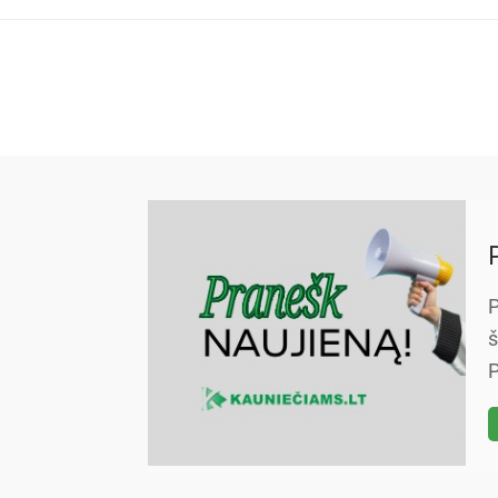
P
š
P