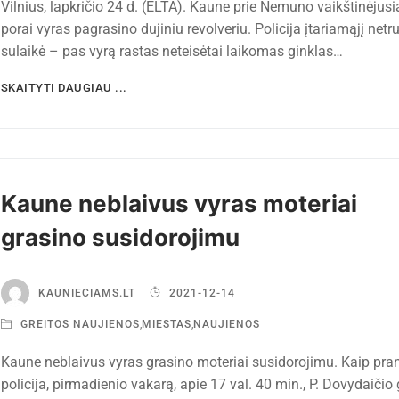
Vilnius, lapkričio 24 d. (ELTA). Kaune prie Nemuno vaikštinėjusi
porai vyras pagrasino dujiniu revolveriu. Policija įtariamąjį netr
sulaikė – pas vyrą rastas neteisėtai laikomas ginklas…
SKAITYTI DAUGIAU ...
Kaune neblaivus vyras moteriai
grasino susidorojimu
KAUNIECIAMS.LT
2021-12-14
GREITOS NAUJIENOS
,
MIESTAS
,
NAUJIENOS
Kaune neblaivus vyras grasino moteriai susidorojimu. Kaip pra
policija, pirmadienio vakarą, apie 17 val. 40 min., P. Dovydaičio