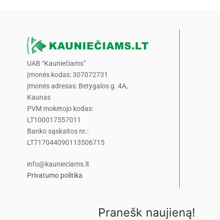
UAB “Kauniečiams”
Įmonės kodas: 307072731
Įmonės adresas: Betygalos g. 4A,
Kaunas
PVM mokėtojo kodas:
LT100017557011
Banko sąskaitos nr.:
LT717044090113506715
info@kaunieciams.lt
Privatumo politika
Pranešk naujieną!