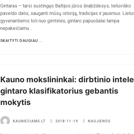
Gintaras – tarsi sustingęs Baltijos jūros šnabždesys, lietuviško
paveldo dalis, sauganti mūsų istoriją, tradicijas ir jausmus. Liet
gyvenantiems toli nuo gimtinės, gintaro papuošalai tampa
nepakeičiamu…
SKAITYTI DAUGIAU ...
Kauno mokslininkai: dirbtinio intel
gintaro klasifikatorius gebantis
mokytis
KAUNIECIAMS.LT
2018-11-19
NAUJIENOS