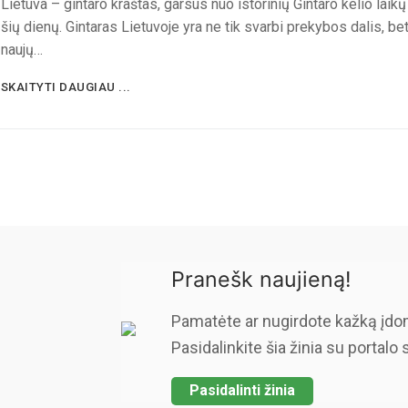
Lietuva – gintaro kraštas, garsus nuo istorinių Gintaro kelio laikų 
šių dienų. Gintaras Lietuvoje yra ne tik svarbi prekybos dalis, bet
naujų…
SKAITYTI DAUGIAU ...
Pranešk naujieną!
Pamatėte ar nugirdote kažką įdo
Pasidalinkite šia žinia su portalo 
Pasidalinti žinia