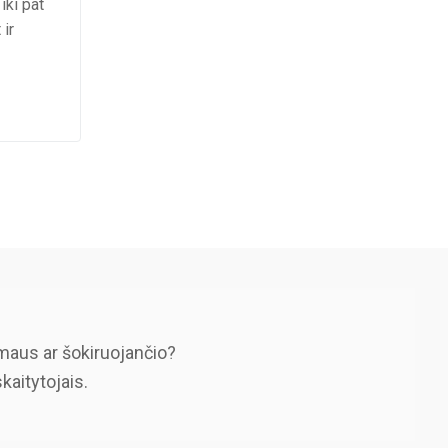
iki pat
 ir
maus ar šokiruojančio?
skaitytojais.