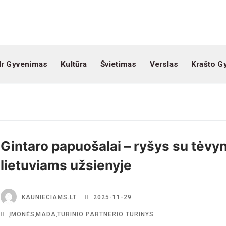
Ir Gyvenimas
Kultūra
Švietimas
Verslas
Krašto G
Gintaro papuošalai – ryšys su tėvy
lietuviams užsienyje
KAUNIECIAMS.LT
2025-11-29
ĮMONĖS
,
MADA
,
TURINIO PARTNERIO TURINYS