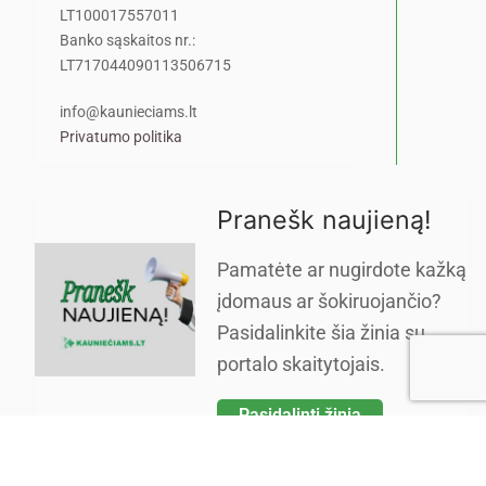
LT100017557011
Banko sąskaitos nr.:
LT717044090113506715
info@kaunieciams.lt
Privatumo politika
Pranešk naujieną!
Pamatėte ar nugirdote kažką
įdomaus ar šokiruojančio?
Pasidalinkite šia žinia su
portalo skaitytojais.
Pasidalinti žinia