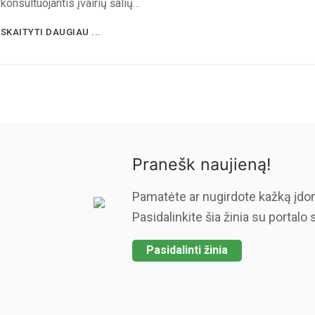
konsultuojantis įvairių šalių…
SKAITYTI DAUGIAU ...
Pranešk naujieną!
Pamatėte ar nugirdote kažką įdo
Pasidalinkite šia žinia su portalo 
Pasidalinti žinia