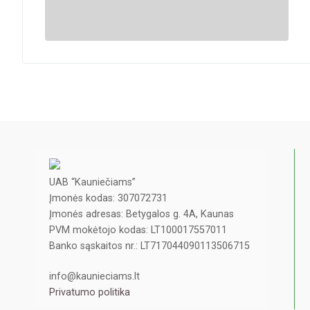
UAB “Kauniečiams”
Įmonės kodas: 307072731
Įmonės adresas: Betygalos g. 4A, Kaunas
PVM mokėtojo kodas: LT100017557011
Banko sąskaitos nr.: LT717044090113506715
info@kaunieciams.lt
Privatumo politika