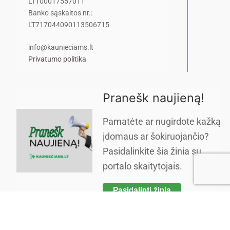
LT100017557011
Banko sąskaitos nr.:
LT717044090113506715
info@kaunieciams.lt
Privatumo politika
Pranešk naujieną!
Pamatėte ar nugirdote kažką
įdomaus ar šokiruojančio?
Pasidalinkite šia žinia su
portalo skaitytojais.
Pasidalinti žinia