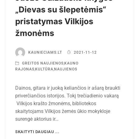
„Dievas su šlepetėmis“
pristatymas Vilkijos
žmonėms
KAUNIECIAMS.LT
2021-11-12
GREITOS NAUJIENOS
,
KAUNO
RAJONAS
,
KULTŪRA
,
NAUJIENOS
Dainos, gitara ir juoką keliančios ir ašarą braukti
priverčiančios istorijos. Tokį trečiadienio vakarą
Vilkijos krašto žmonėms, bibliotekos
skaitytojams Vilkijos žemės ūkio mokykloje
surengė aktorius ir…
SKAITYTI DAUGIAU ...