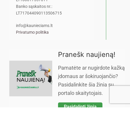
Banko sąskaitos nr.:
LT717044090113506715
info@kaunieciams.lt
Privatumo politika
Pranešk naujieną!
Pamatėte ar nugirdote kažką
įdomaus ar šokiruojančio?
Pasidalinkite šia žinia su
portalo skaitytojais.
Pasidalinti žinia