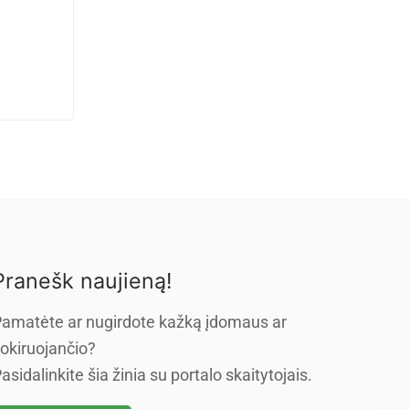
Pranešk naujieną!
amatėte ar nugirdote kažką įdomaus ar
okiruojančio?
asidalinkite šia žinia su portalo skaitytojais.