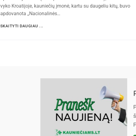
vyko Kroatijoje, kauniečių įmonė, kartu su daugeliu kitų, buvo
apdovanota „Nacionalinės…
SKAITYTI DAUGIAU ...
P
š
P