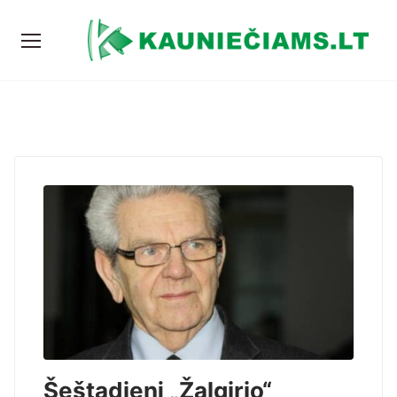
Šeštadienį „Žalgirio“