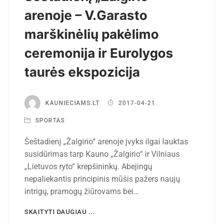
arenoje – V.Garasto
marškinėlių pakėlimo
ceremonija ir Eurolygos
taurės ekspozicija
KAUNIECIAMS.LT
2017-04-21
SPORTAS
Šeštadienį „Žalgirio“ arenoje įvyks ilgai lauktas
susidūrimas tarp Kauno „Žalgirio“ ir Vilniaus
„Lietuvos ryto“ krepšininkų. Abejingų
nepaliekantis principinis mūšis pažers naujų
intrigų, pramogų žiūrovams bei…
SKAITYTI DAUGIAU ...