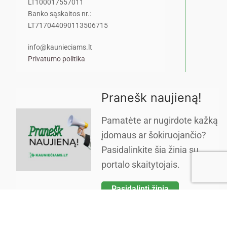
LT100017557011
Banko sąskaitos nr.:
LT717044090113506715
info@kaunieciams.lt
Privatumo politika
Pranešk naujieną!
Pamatėte ar nugirdote kažką
įdomaus ar šokiruojančio?
Pasidalinkite šia žinia su
portalo skaitytojais.
Pasidalinti žinia