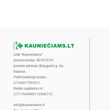
UAB “Kauniečiams”
Įmonės kodas: 307072731
Įmonės adresas: Betygalos g. 4A,
Kaunas
PVM mokėtojo kodas:
LT100017557011
Banko sąskaitos nr.:
LT717044090113506715
info@kaunieciams.lt