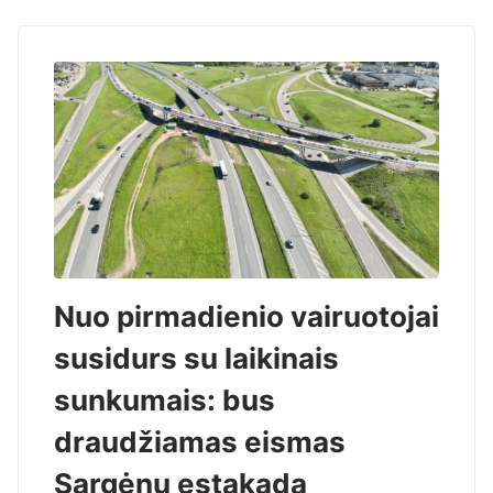
Nuo pirmadienio vairuotojai
susidurs su laikinais
sunkumais: bus
draudžiamas eismas
Sargėnų estakada