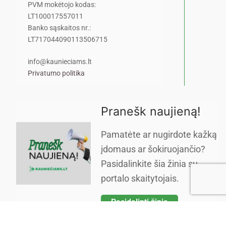
PVM mokėtojo kodas:
LT100017557011
Banko sąskaitos nr.:
LT717044090113506715
info@kaunieciams.lt
Privatumo politika
Pranešk naujieną!
Pamatėte ar nugirdote kažką
įdomaus ar šokiruojančio?
Pasidalinkite šia žinia su
portalo skaitytojais.
Pasidalinti žinia