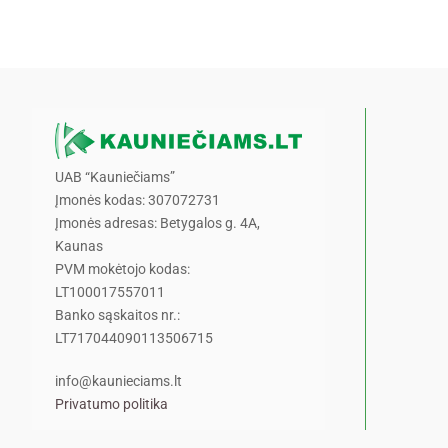
UAB “Kauniečiams”
Įmonės kodas: 307072731
Įmonės adresas: Betygalos g. 4A,
Kaunas
PVM mokėtojo kodas:
LT100017557011
Banko sąskaitos nr.:
LT717044090113506715
info@kaunieciams.lt
Privatumo politika