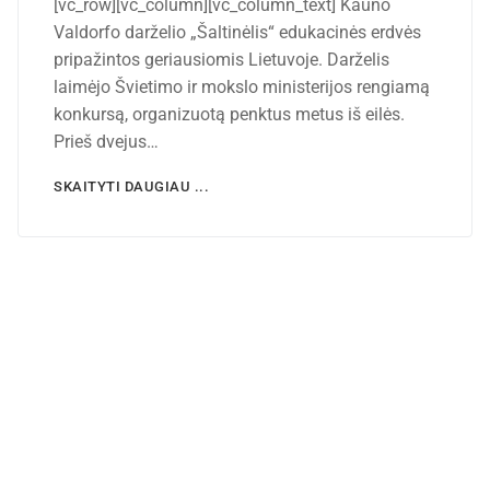
[vc_row][vc_column][vc_column_text] Kauno
Valdorfo darželio „Šaltinėlis“ edukacinės erdvės
pripažintos geriausiomis Lietuvoje. Darželis
laimėjo Švietimo ir mokslo ministerijos rengiamą
konkursą, organizuotą penktus metus iš eilės.
Prieš dvejus…
SKAITYTI DAUGIAU ...