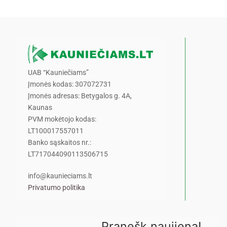
UAB “Kauniečiams”
Įmonės kodas: 307072731
Įmonės adresas: Betygalos g. 4A,
Kaunas
PVM mokėtojo kodas:
LT100017557011
Banko sąskaitos nr.:
LT717044090113506715
info@kaunieciams.lt
Privatumo politika
Pranešk naujieną!