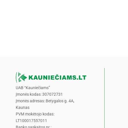
UAB “Kauniečiams”
Įmonės kodas: 307072731
Įmonės adresas: Betygalos g. 4A,
Kaunas
PVM mokėtojo kodas:
LT100017557011
Banko sąskaitos nr.: