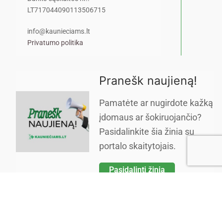
LT717044090113506715
info@kaunieciams.lt
Privatumo politika
Pranešk naujieną!
Pamatėte ar nugirdote kažką
įdomaus ar šokiruojančio?
Pasidalinkite šia žinia su
portalo skaitytojais.
Pasidalinti žinia
Copyright © 2026 Kauniečiams kasdienės naujienos