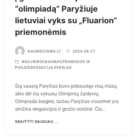
“olimpiadą” Paryžiuje
lietuviai vyks su „Fluarion”
priemonėmis
KAUNIECIAMS.LT
2024-08-27
NAUJIENOS
,
KAUNAS
,
PRAMOGOS IR
POILSIS
,
REDAKCIJA
,
VERSLAS
Šią vasarą Paryžius buvo prikaustęs visų mūsų
akis dėl čia vykusių Olimpinių žaidynių.
Olimpiada baigėsi, tačiau Paryžius visuomet yra
amžina elegancijos ir grožio sostinė. Čia…
SKAITYTI DAUGIAU ...