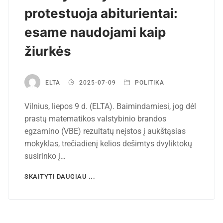
protestuoja abiturientai:
esame naudojami kaip
žiurkės
ELTA
2025-07-09
POLITIKA
Vilnius, liepos 9 d. (ELTA). Baimindamiesi, jog dėl
prastų matematikos valstybinio brandos
egzamino (VBE) rezultatų neįstos į aukštąsias
mokyklas, trečiadienį kelios dešimtys dvyliktokų
susirinko į…
SKAITYTI DAUGIAU ...