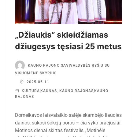
„Džiaukis” skleidžiamas
džiugesys tęsiasi 25 metus
KAUNO RAJONO SAVIVALDYBĖS RYŠIŲ SU
VISUOMENE SKYRIUS
2025-05-11
KULTŪRA
,
KAUNAS, KAUNO RAJONAS
,
KAUNO
RAJONAS
Domeikavos laisvalaikio salėje skambėjo liaudies
dainos, sukosi šokėjų poros – čia vyko praėjusiai
Motinos dienai skirtas festivalis „Motinėlė