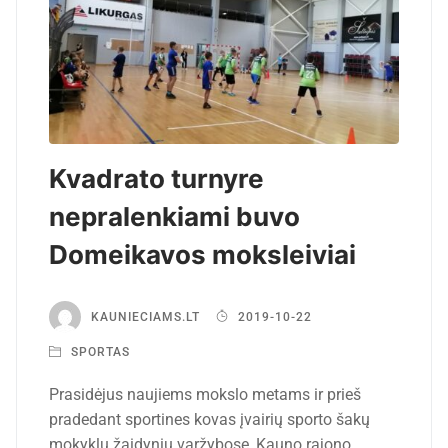
Kvadrato turnyre
nepralenkiami buvo
Domeikavos moksleiviai
KAUNIECIAMS.LT
2019-10-22
SPORTAS
Prasidėjus naujiems mokslo metams ir prieš
pradedant sportines kovas įvairių sporto šakų
mokyklų žaidynių varžybose, Kauno rajono