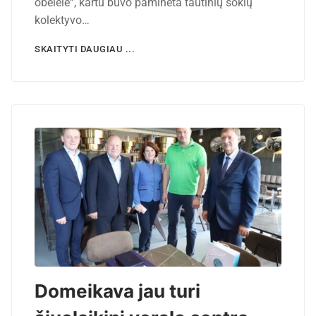
obelėlė“, kartu buvo paminėta tautinių šokių
kolektyvo…
SKAITYTI DAUGIAU ...
Domeikava jau turi