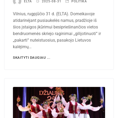
ELTA
2025-08-31
POLITIKA
Vilnius, rugpjūčio 31 d. (ELTA). Domeikavoje
atidarinėjant pusiaukelės namus, pradžioje iš
šios įstaigos įkūrimui besipriešinančios vietos
bendruomenės skriejo raginimai „gilijotinuoti“ ir
„pakarti“ nuteistuosius, pasakojo Lietuvos
kalėjimų…
SKAITYTI DAUGIAU ...