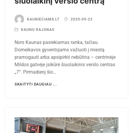
šiuolaikinį verslo centrą
KAUNIECIAMS.LT
2020-09-23
KAUNO RAJONAS
Nors Kaunas pasiekiamas ranka, tačiau
Domeikavos gyventojams važiuoti į miestą
pramogauti arba apsipirkti nebūtina – centrinėje
Mildos gatvėje įsikūrė šiuolaikinis verslo centras
„7“. Pirmadienį šio…
SKAITYTI DAUGIAU ...