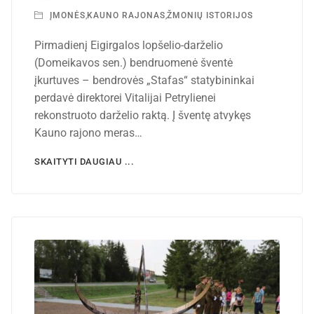
ĮMONĖS
,
KAUNO RAJONAS
,
ŽMONIŲ ISTORIJOS
Pirmadienį Eigirgalos lopšelio-darželio
(Domeikavos sen.) bendruomenė šventė
įkurtuves – bendrovės „Stafas“ statybininkai
perdavė direktorei Vitalijai Petrylienei
rekonstruoto darželio raktą. Į šventę atvykęs
Kauno rajono meras…
SKAITYTI DAUGIAU ...