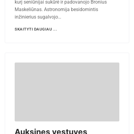
kurį seniūnijai sukūrė ir padovanojo Bronius
Maskeliūnas. Astronomija besidomintis
inžinierius sugalvojo…
SKAITYTI DAUGIAU ...
Auksines vestuves