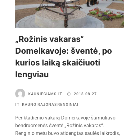
„Rožinis vakaras“
Domeikavoje: šventė, po
kurios laiką skaičiuoti
lengviau
KAUNIECIAMS.LT
2018-08-27
KAUNO RAJONAS
,
RENGINIAI
Penktadienio vakarą Domeikavoje šurmuliavo
bendruomenės šventė „Rožinis vakaras“.
Renginio metu buvo atidengtas saulės laikrodis,