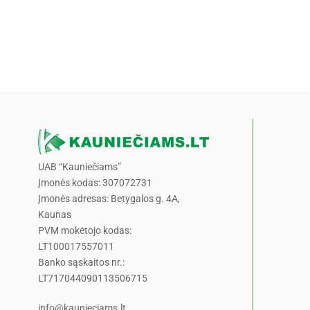
UAB “Kauniečiams”
Įmonės kodas: 307072731
Įmonės adresas: Betygalos g. 4A,
Kaunas
PVM mokėtojo kodas:
LT100017557011
Banko sąskaitos nr.:
LT717044090113506715
info@kaunieciams.lt