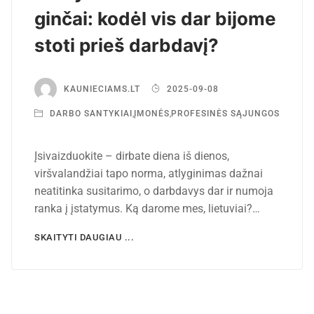
ginčai: kodėl vis dar bijome
stoti prieš darbdavį?
KAUNIECIAMS.LT
2025-09-08
DARBO SANTYKIAI
,
ĮMONĖS
,
PROFESINĖS SĄJUNGOS
Įsivaizduokite – dirbate diena iš dienos,
viršvalandžiai tapo norma, atlyginimas dažnai
neatitinka susitarimo, o darbdavys dar ir numoja
ranka į įstatymus. Ką darome mes, lietuviai?…
SKAITYTI DAUGIAU ...