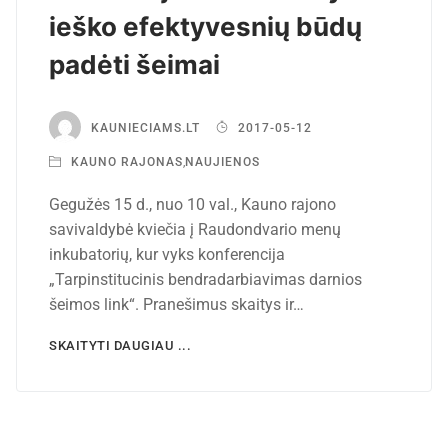
ieško efektyvesnių būdų
padėti šeimai
KAUNIECIAMS.LT
2017-05-12
KAUNO RAJONAS
,
NAUJIENOS
Gegužės 15 d., nuo 10 val., Kauno rajono
savivaldybė kviečia į Raudondvario menų
inkubatorių, kur vyks konferencija
„Tarpinstitucinis bendradarbiavimas darnios
šeimos link“. Pranešimus skaitys ir…
SKAITYTI DAUGIAU ...