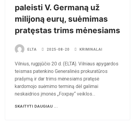
paleisti V. Germaną už
milijoną eurų, suėmimas
pratęstas trims mėnesiams
ELTA
2025-08-20
KRIMINALAI
Vilnius, rugpjūčio 20 d. (ELTA). Vilniaus apygardos
teismas patenkino Generalinės prokuratūros
prašymą ir dar trims mėnesiams pratęsė
kardomojo suėmimo terminą dėl galimai
neskaidrios įmonės „Foxpay“ veiklos…
SKAITYTI DAUGIAU ...