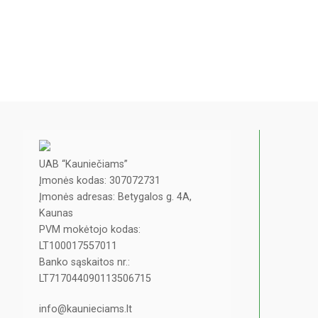
UAB “Kauniečiams”
Įmonės kodas: 307072731
Įmonės adresas: Betygalos g. 4A,
Kaunas
PVM mokėtojo kodas:
LT100017557011
Banko sąskaitos nr.:
LT717044090113506715
info@kaunieciams.lt