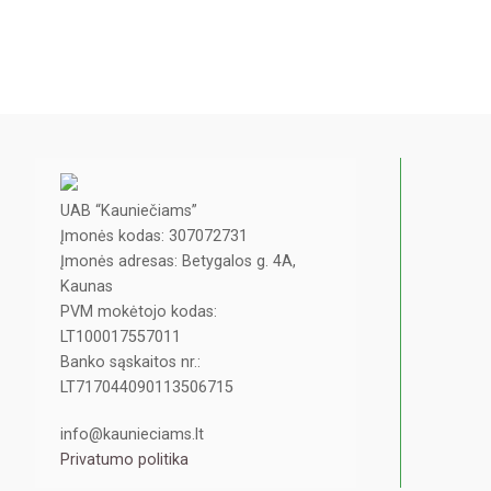
UAB “Kauniečiams”
Įmonės kodas: 307072731
Įmonės adresas: Betygalos g. 4A,
Kaunas
PVM mokėtojo kodas:
LT100017557011
Banko sąskaitos nr.:
LT717044090113506715
info@kaunieciams.lt
Privatumo politika