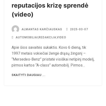
reputacijos krizę sprendė
(video)
ALMANTAS KARČIAUSKAS
2025-03-07
AUTOMOBILIAI
,
REDAKCIJA
,
VIDEO
Apie šios savaitės sukaktis. Kovo 6 dieną, tik
1997 metais vokiečiai žengė drąsų žingsnį –
“Mersedes-Benz” pristatė visiškai netipinį modelį,
pirmos kartos “A-class” automobilį. Pirmos…
SKAITYTI DAUGIAU ...